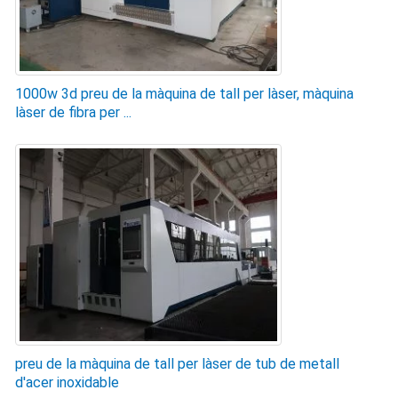
1000w 3d preu de la màquina de tall per làser, màquina
làser de fibra per ...
preu de la màquina de tall per làser de tub de metall
d'acer inoxidable