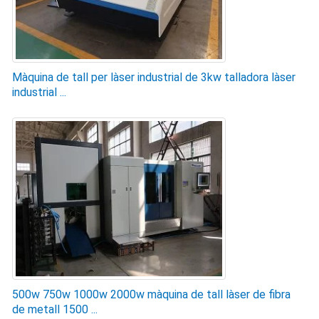
Màquina de tall per làser industrial de 3kw talladora làser
industrial ...
500w 750w 1000w 2000w màquina de tall làser de fibra
de metall 1500 ...