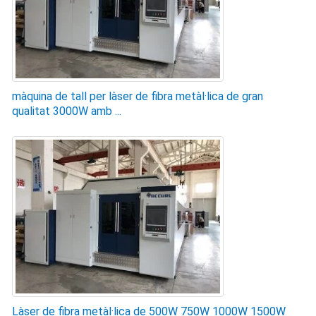
màquina de tall per làser de fibra metàl·lica de gran
qualitat 3000W amb ...
Làser de fibra metàl·lica de 500W 750W 1000W 1500W