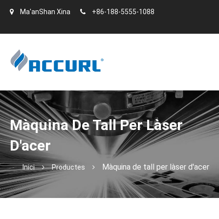
Ma'anShan Xina
+86-188-5555-1088
Màquina De Tall Per Làser
D'acer
Màquina de tall per làser d'acer
Inici
Productes