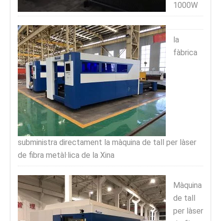
1000W
la
fàbrica
subministra directament la màquina de tall per làser
de fibra metàl·lica de la Xina
Màquina
de tall
per làser