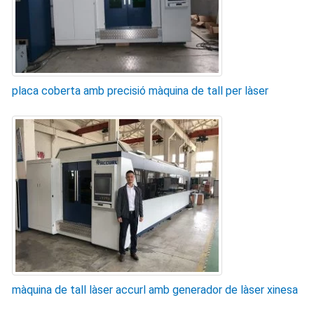
placa coberta amb precisió màquina de tall per làser
màquina de tall làser accurl amb generador de làser xinesa