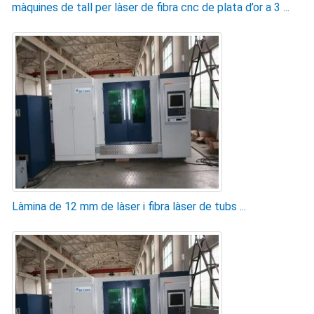
màquines de tall per làser de fibra cnc de plata d’or a 3 ...
Làmina de 12 mm de làser i fibra làser de tubs ...