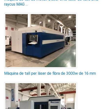
raycus MAG ...
Màquina de tall per làser de fibra de 3000w de 16 mm