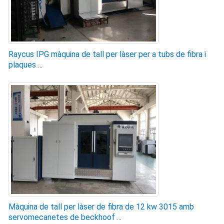
Raycus IPG màquina de tall per làser per a tubs de fibra i
plaques ...
Màquina de tall per làser de fibra de 12 kw 3015 amb
servomecanetes de beckhoof ...