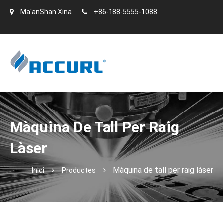
Ma'anShan Xina
+86-188-5555-1088
Màquina De Tall Per Raig
Làser
Màquina de tall per raig làser
Inici
Productes