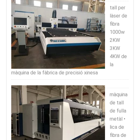
tall per
làser de
fibra
1000w
2KW
3KW
4KW de
la
màquina de la fàbrica de precisió xinesa
màquina
de tall
de fulla
metàl •
lica de
fibra de