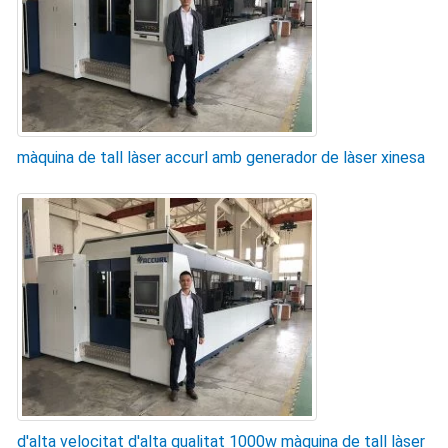
màquina de tall làser accurl amb generador de làser xinesa
d'alta velocitat d'alta qualitat 1000w màquina de tall làser