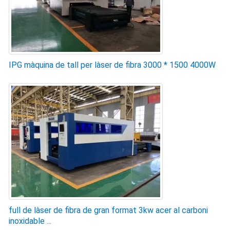
IPG màquina de tall per làser de fibra 3000 * 1500 4000W
full de làser de fibra de gran format 3kw acer al carboni
inoxidable ...