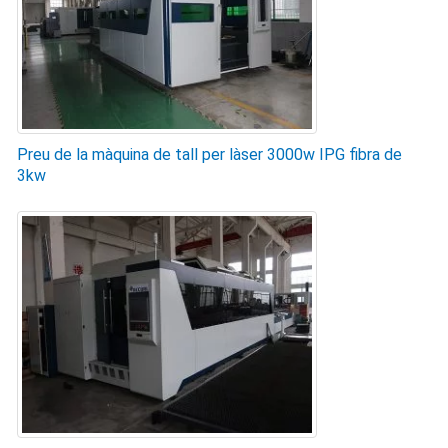
Preu de la màquina de tall per làser 3000w IPG fibra de
3kw