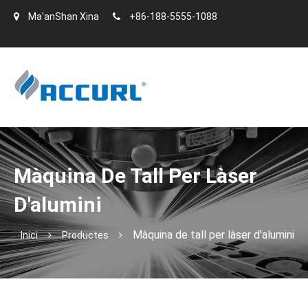
Ma'anShan Xina
+86-188-5555-1088
Màquina De Tall Per Làser
D'alumini
Màquina de tall per làser d'alumini
Inici
Productes