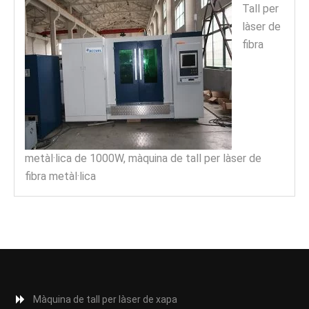
Tall per
làser de
fibra
metàl·lica de 1000W, màquina de tall per làser de
fibra metàl·lica
Màquina de tall per làser de xapa