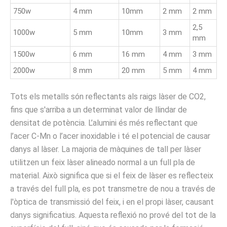
750w
4 mm
10mm
2 mm
2 mm
2,5
1000w
5 mm
10mm
3 mm
mm
1500w
6 mm
16 mm
4 mm
3 mm
2000w
8 mm
20 mm
5 mm
4 mm
Tots els metalls són reflectants als raigs làser de CO2,
fins que s'arriba a un determinat valor de llindar de
densitat de potència. L’alumini és més reflectant que
l’acer C-Mn o l’acer inoxidable i té el potencial de causar
danys al làser. La majoria de màquines de tall per làser
utilitzen un feix làser alineado normal a un full pla de
material. Això significa que si el feix de làser es reflecteix
a través del full pla, es pot transmetre de nou a través de
l'òptica de transmissió del feix, i en el propi làser, causant
danys significatius. Aquesta reflexió no prové del tot de la