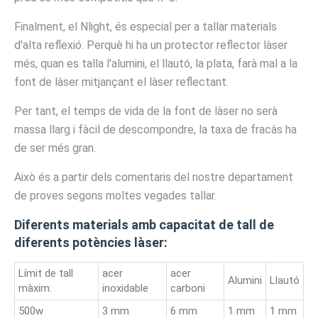
Finalment, el Nlight, és especial per a tallar materials
d'alta reflexió. Perquè hi ha un protector reflector làser
més, quan es talla l'alumini, el llautó, la plata, farà mal a la
font de làser mitjançant el làser reflectant.
Per tant, el temps de vida de la font de làser no serà
massa llarg i fàcil de descompondre, la taxa de fracàs ha
de ser més gran.
Això és a partir dels comentaris del nostre departament
de proves segons moltes vegades tallar.
Diferents materials amb capacitat de tall de
diferents potències làser:
Límit de tall
acer
acer
Alumini
Llautó
màxim:
inoxidable
carboni
500w
3 mm
6 mm
1 mm
1 mm