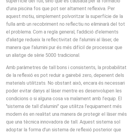
superfície del full, sinó que és causada per la formació
d’una piscina fos que pot ser altament reflexiva. Per
aquest motiu, simplement polvoritzar la superfície de la
fulla amb un recobriment no reflectiu no eliminarà del tot
el problema. Com a regla general, l’addició d’elements
d’aliatge redueix la reflectivitat de l’alumini al làser, de
manera que l’alumini pur és més difícil de processar que
un aliatge de sèrie 5000 tradicional.
Amb paràmetres de tall bons i consistents, la probabilitat
de la reflexió es pot reduir a gairebé zero, depenent dels
materials utilitzats. No obstant això, encara és necessari
poder evitar danys al làser mentre es desenvolupen les
condicions o si alguna cosa va malament amb l’equip. El
"sistema de tall d’alumini" que utilitza l’equipament més
modern és en realitat una manera de protegir el làser més
que una tècnica innovadora de tall. Aquest sistema sol
adoptar la forma d’un sistema de reflexió posterior que