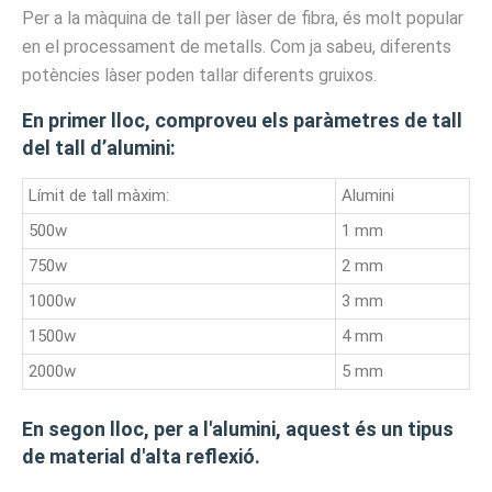
Per a la màquina de tall per làser de fibra, és molt popular
en el processament de metalls. Com ja sabeu, diferents
potències làser poden tallar diferents gruixos.
En primer lloc, comproveu els paràmetres de tall
del tall d’alumini:
Límit de tall màxim:
Alumini
500w
1 mm
750w
2 mm
1000w
3 mm
1500w
4 mm
2000w
5 mm
En segon lloc, per a l'alumini, aquest és un tipus
de material d'alta reflexió.