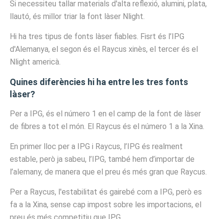
Si necessiteu tallar materials d'alta reflexió, alumini, plata,
llautó, és millor triar la font làser Nlight.
Hi ha tres tipus de fonts làser fiables. Fisrt és l’IPG
d'Alemanya, el segon és el Raycus xinès, el tercer és el
Nlight americà.
Quines diferències hi ha entre les tres fonts
làser?
Per a IPG, és el número 1 en el camp de la font de làser
de fibres a tot el món. El Raycus és el número 1 a la Xina.
En primer lloc per a IPG i Raycus, l’IPG és realment
estable, però ja sabeu, l’IPG, també hem d’importar de
l’alemany, de manera que el preu és més gran que Raycus.
Per a Raycus, l'estabilitat és gairebé com a IPG, però es
fa a la Xina, sense cap impost sobre les importacions, el
preu és més competitiu que IPG.