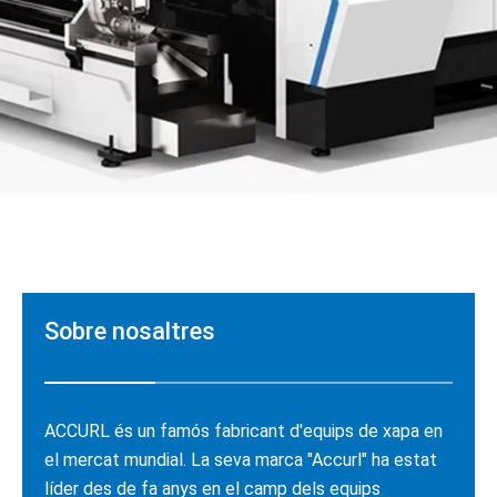
Sobre nosaltres
ACCURL és un famós fabricant d'equips de xapa en
el mercat mundial. La seva marca "Accurl" ha estat
líder des de fa anys en el camp dels equips