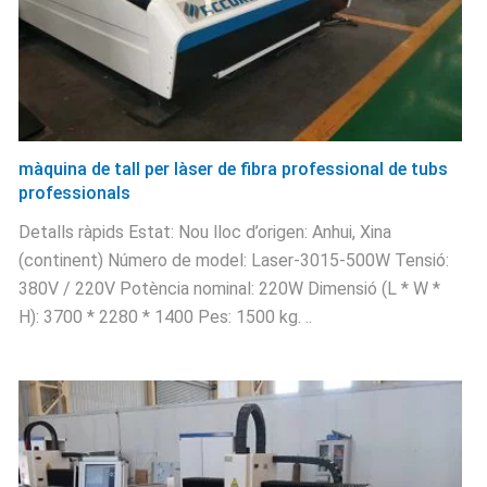
màquina de tall per làser de fibra professional de tubs
professionals
Detalls ràpids Estat: Nou lloc d’origen: Anhui, Xina
(continent) Número de model: Laser-3015-500W Tensió:
380V / 220V Potència nominal: 220W Dimensió (L * W *
H): 3700 * 2280 * 1400 Pes: 1500 kg. ..