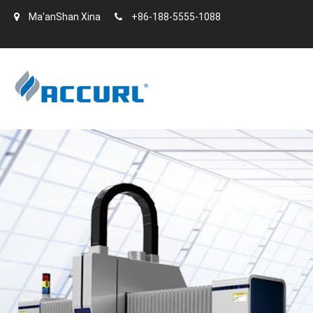
Ma'anShan Xina
+86-188-5555-1088